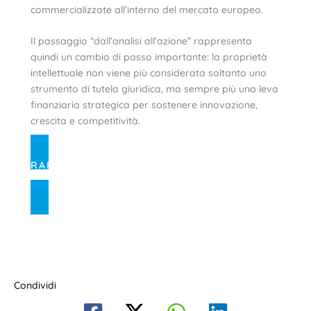
commercializzate all’interno del mercato europeo.
Il passaggio “dall’analisi all’azione” rappresenta
quindi un cambio di passo importante: la proprietà
intellettuale non viene più considerata soltanto uno
strumento di tutela giuridica, ma sempre più una leva
finanziaria strategica per sostenere innovazione,
crescita e competitività.
RAPPORTO “IP-BACKED FINANCE IN
EUROPE: STATE OF PLAY AND FUTURE
PERSPECTIVES”
Condividi