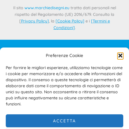
Il sito
www.marchiedisegni.eu
tratta dati personali nel
rispetto del Regolamento (UE) 2016/679. Consulta la
[
Privacy Policy
]
, la
[
Cookie Policy
]
e i
[
Termini e
Condizioni
]
.
Preferenze Cookie
IL PROGETTO
CONTATTI
Per fornire le migliori esperienze, utilizziamo tecnologie come
PRIVACY POLICY
i cookie per memorizzare e/o accedere alle informazioni del
COOKIE POLICY
dispositivo. Il consenso a queste tecnologie ci permetterà di
elaborare dati come il comportamento di navigazione o ID
TERMINI E CONDIZIONI D’USO DEL SITO E DELL’AREA
unici su questo sito. Non acconsentire o ritirare il consenso
RISERVATA
può influire negativamente su alcune caratteristiche e
ACCESSIBILITÀ
funzioni.
ACCETTA