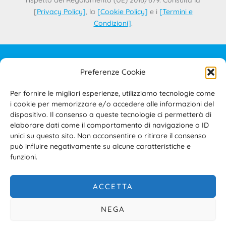
rispetto del Regolamento (UE) 2016/679. Consulta la
[
Privacy Policy
]
, la
[
Cookie Policy
]
e i
[
Termini e
Condizioni
]
.
Preferenze Cookie
IL PROGETTO
CONTATTI
Per fornire le migliori esperienze, utilizziamo tecnologie come
PRIVACY POLICY
i cookie per memorizzare e/o accedere alle informazioni del
COOKIE POLICY
dispositivo. Il consenso a queste tecnologie ci permetterà di
elaborare dati come il comportamento di navigazione o ID
TERMINI E CONDIZIONI D’USO DEL SITO E DELL’AREA
unici su questo sito. Non acconsentire o ritirare il consenso
RISERVATA
può influire negativamente su alcune caratteristiche e
ACCESSIBILITÀ
funzioni.
ACCETTA
NEGA