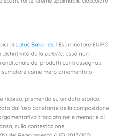
biscotti, torte, creme spalmabili, cioccolato
pici di
Lotus Bakeries
, l’Esaminatore EUIPO
distintività della
palette
: essa non
renditoriale dei prodotti contrassegnati,
onsumatore come mero ornamento o
e ricorso, premendo su un dato storico:
zata dall’uso constante della composizione
 argomentativa tracciata nelle memorie di
tanza, sulla contestazione
(1)(b) del Regolamento (UE) 2017/1001,