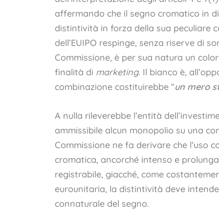
affermando che il segno cromatico in dis
distintività in forza della sua peculiar
dell’EUIPO respinge, senza riserve di sort
Commissione, è per sua natura un colore 
finalità di
marketing
. Il bianco è, all’o
combinazione costituirebbe “
un mero s
A nulla rileverebbe l’entità dell’investim
ammissibile alcun monopolio su una comb
Commissione ne fa derivare che l’uso 
cromatica, ancorché intenso e prolung
registrabile, giacché, come costantemen
eurounitaria, la distintività deve intend
connaturale del segno.