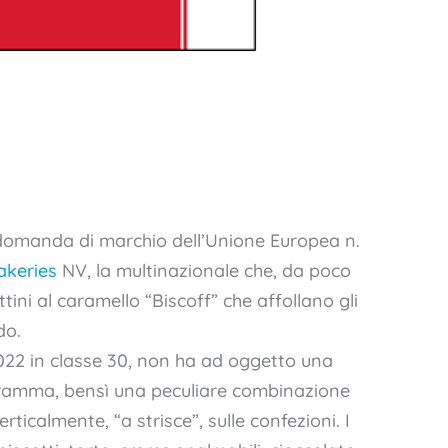
a domanda di marchio dell’Unione Europea n.
akeries
NV, la multinazionale che, da poco
tini al caramello “Biscoff” che affollano gli
do.
22 in classe 30, non ha ad oggetto una
mma, bensì una peculiare combinazione
verticalmente, “a strisce”, sulle confezioni. I