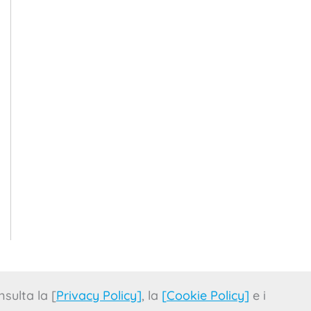
sulta la [
Privacy Policy
]
, la
[
Cookie Policy
]
e i