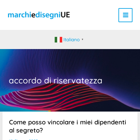
Vai
al
contenuto
Italiano
▼
accordo di riservatezza
Come posso vincolare i miei dipendenti
al segreto?