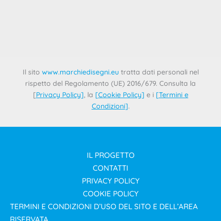
6 Agosto 2025
La cooperazione è nel DNA dell’Ufficio dell’Unione
Europea per la Proprietà Intellettuale (EUIPO), come è
stato dimostrato durante una serie
Il sito
www.marchiedisegni.eu
tratta dati personali nel
rispetto del Regolamento (UE) 2016/679. Consulta la
[
Privacy Policy
]
, la
[
Cookie Policy
]
e i
[
Termini e
Condizioni
]
.
IL PROGETTO
CONTATTI
PRIVACY POLICY
COOKIE POLICY
TERMINI E CONDIZIONI D’USO DEL SITO E DELL’AREA
RISERVATA