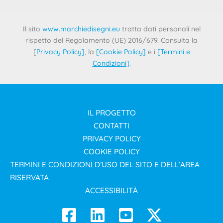
delle DOP È chiaro ormai da tempo che il tema della
Il sito
www.marchiedisegni.eu
tratta dati personali nel
rispetto del Regolamento (UE) 2016/679. Consulta la
[
Privacy Policy
]
, la
[
Cookie Policy
]
e i
[
Termini e
Condizioni
]
.
IL PROGETTO
CONTATTI
PRIVACY POLICY
COOKIE POLICY
TERMINI E CONDIZIONI D’USO DEL SITO E DELL’AREA
RISERVATA
ACCESSIBILITÀ