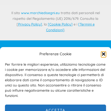
Il sito
www.marchiedisegni.eu
tratta dati personali nel
rispetto del Regolamento (UE) 2016/679. Consulta la
[
Privacy Policy
]
, la
[
Cookie Policy
]
e i
[
Termini e
Condizioni
]
.
Preferenze Cookie
IL PROGETTO
CONTATTI
Per fornire le migliori esperienze, utilizziamo tecnologie come
PRIVACY POLICY
i cookie per memorizzare e/o accedere alle informazioni del
COOKIE POLICY
dispositivo. Il consenso a queste tecnologie ci permetterà di
elaborare dati come il comportamento di navigazione o ID
TERMINI E CONDIZIONI D’USO DEL SITO E DELL’AREA
unici su questo sito. Non acconsentire o ritirare il consenso
RISERVATA
può influire negativamente su alcune caratteristiche e
ACCESSIBILITÀ
funzioni.
ACCETTA