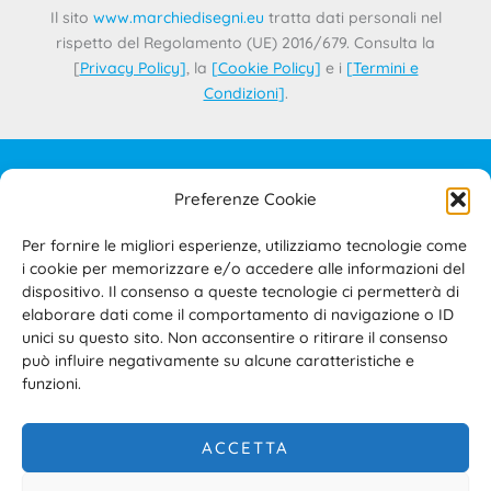
Il sito
www.marchiedisegni.eu
tratta dati personali nel
rispetto del Regolamento (UE) 2016/679. Consulta la
[
Privacy Policy
]
, la
[
Cookie Policy
]
e i
[
Termini e
Condizioni
]
.
Preferenze Cookie
IL PROGETTO
CONTATTI
Per fornire le migliori esperienze, utilizziamo tecnologie come
PRIVACY POLICY
i cookie per memorizzare e/o accedere alle informazioni del
COOKIE POLICY
dispositivo. Il consenso a queste tecnologie ci permetterà di
elaborare dati come il comportamento di navigazione o ID
TERMINI E CONDIZIONI D’USO DEL SITO E DELL’AREA
unici su questo sito. Non acconsentire o ritirare il consenso
RISERVATA
può influire negativamente su alcune caratteristiche e
ACCESSIBILITÀ
funzioni.
ACCETTA