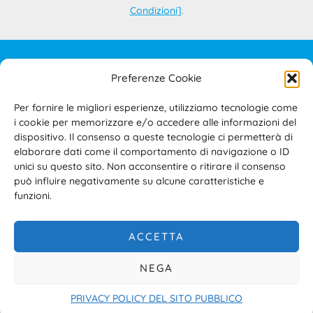
Condizioni
]
.
Preferenze Cookie
IL PROGETTO
CONTATTI
Per fornire le migliori esperienze, utilizziamo tecnologie come
PRIVACY POLICY
i cookie per memorizzare e/o accedere alle informazioni del
COOKIE POLICY
dispositivo. Il consenso a queste tecnologie ci permetterà di
elaborare dati come il comportamento di navigazione o ID
TERMINI E CONDIZIONI D’USO DEL SITO E DELL’AREA
unici su questo sito. Non acconsentire o ritirare il consenso
RISERVATA
può influire negativamente su alcune caratteristiche e
ACCESSIBILITÀ
funzioni.
ACCETTA
NEGA
Copyright © 2026 Sistema Camerale Servizi s.c.r.l.
PRIVACY POLICY DEL SITO PUBBLICO