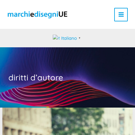
Vai
al
contenuto
Italiano
▼
diritti d’autore