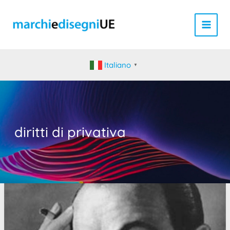
Vai
al
contenuto
Italiano
▼
diritti di privativa