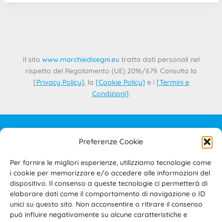
Il sito
www.marchiedisegni.eu
tratta dati personali nel
rispetto del Regolamento (UE) 2016/679. Consulta la
[
Privacy Policy
]
, la
[
Cookie Policy
]
e i
[
Termini e
Condizioni
]
.
Preferenze Cookie
IL PROGETTO
CONTATTI
Per fornire le migliori esperienze, utilizziamo tecnologie come
PRIVACY POLICY
i cookie per memorizzare e/o accedere alle informazioni del
COOKIE POLICY
dispositivo. Il consenso a queste tecnologie ci permetterà di
elaborare dati come il comportamento di navigazione o ID
TERMINI E CONDIZIONI D’USO DEL SITO E DELL’AREA
unici su questo sito. Non acconsentire o ritirare il consenso
RISERVATA
può influire negativamente su alcune caratteristiche e
ACCESSIBILITÀ