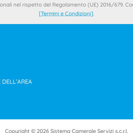
onali nel rispetto del Regolamento (UE) 2016/679. Con
[
Termini e Condizioni
]
.
E DELL’AREA
Copyright © 2026 Sistema Camerale Servizi s.c.r.l.