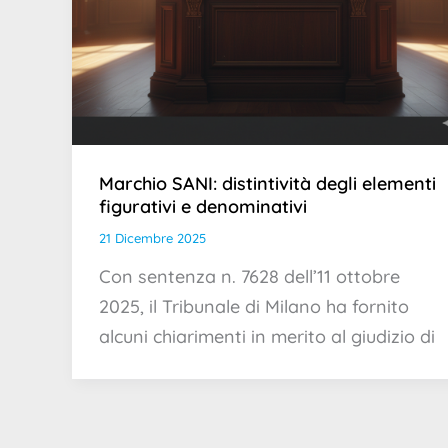
Marchio SANI: distintività degli elementi
figurativi e denominativi
21 Dicembre 2025
Con sentenza n. 7628 dell’11 ottobre
2025, il Tribunale di Milano ha fornito
alcuni chiarimenti in merito al giudizio di