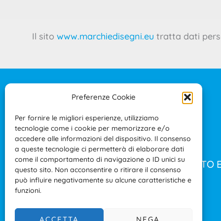
Il sito
www.marchiedisegni.eu
tratta dati pers
Preferenze Cookie
IL PROGETTO
CONTATTI
Per fornire le migliori esperienze, utilizziamo
tecnologie come i cookie per memorizzare e/o
PRIVACY POLICY
accedere alle informazioni del dispositivo. Il consenso
COOKIE POLICY
a queste tecnologie ci permetterà di elaborare dati
come il comportamento di navigazione o ID unici su
TERMINI E CONDIZIONI D’USO DEL SITO 
questo sito. Non acconsentire o ritirare il consenso
RISERVATA
può influire negativamente su alcune caratteristiche e
funzioni.
ACCESSIBILITÀ
ACCETTA
NEGA