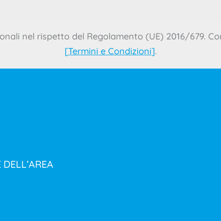
onali nel rispetto del Regolamento (UE) 2016/679. Con
[
Termini e Condizioni
]
.
E DELL’AREA