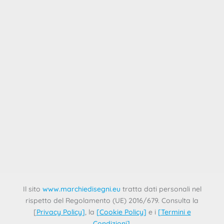
Eccoci al rush finale con gli appuntamenti di Marchi e
Disegni Comunitari!Giovedì 7 novembre a partire dalle ore
10:00, insieme
Appuntamento a Firenze con IIGG e
contraffazione: non mancare!
11 Ottobre 2024
Continuano gli appuntamenti in presenza con Marchi e
Disegni Comunitari!Martedì 22 ottobre a partire dalle ore
10:00, ti aspettiamo presso
Il sito
www.marchiedisegni.eu
tratta dati personali nel
rispetto del Regolamento (UE) 2016/679. Consulta la
[
Privacy Policy
]
, la
[
Cookie Policy
]
e i
[
Termini e
Condizioni
]
.