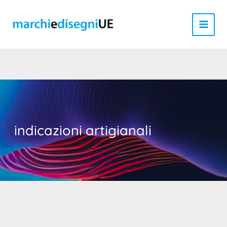
Vai
al
contenuto
indicazioni artigianali