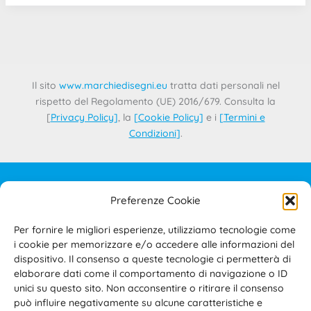
Il sito
www.marchiedisegni.eu
tratta dati personali nel
rispetto del Regolamento (UE) 2016/679. Consulta la
[
Privacy Policy
]
, la
[
Cookie Policy
]
e i
[
Termini e
Condizioni
]
.
Preferenze Cookie
IL PROGETTO
CONTATTI
Per fornire le migliori esperienze, utilizziamo tecnologie come
PRIVACY POLICY
i cookie per memorizzare e/o accedere alle informazioni del
COOKIE POLICY
dispositivo. Il consenso a queste tecnologie ci permetterà di
elaborare dati come il comportamento di navigazione o ID
TERMINI E CONDIZIONI D’USO DEL SITO E DELL’AREA
unici su questo sito. Non acconsentire o ritirare il consenso
RISERVATA
può influire negativamente su alcune caratteristiche e
ACCESSIBILITÀ