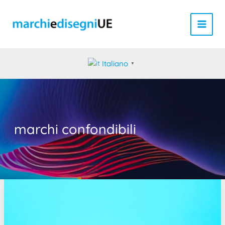
Vai
al
contenuto
Italiano
▼
marchi confondibili