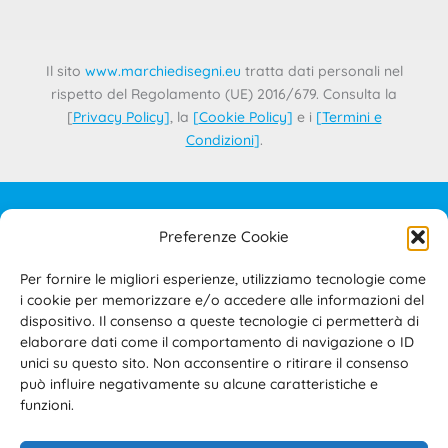
Il sito
www.marchiedisegni.eu
tratta dati personali nel
rispetto del Regolamento (UE) 2016/679. Consulta la
[
Privacy Policy
]
, la
[
Cookie Policy
]
e i
[
Termini e
Condizioni
]
.
Preferenze Cookie
IL PROGETTO
CONTATTI
Per fornire le migliori esperienze, utilizziamo tecnologie come
PRIVACY POLICY
i cookie per memorizzare e/o accedere alle informazioni del
COOKIE POLICY
dispositivo. Il consenso a queste tecnologie ci permetterà di
elaborare dati come il comportamento di navigazione o ID
TERMINI E CONDIZIONI D’USO DEL SITO E DELL’AREA
unici su questo sito. Non acconsentire o ritirare il consenso
RISERVATA
può influire negativamente su alcune caratteristiche e
ACCESSIBILITÀ
funzioni.