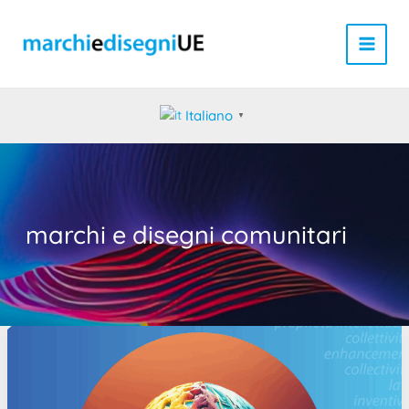
Vai
al
contenuto
Italiano
▼
marchi e disegni comunitari