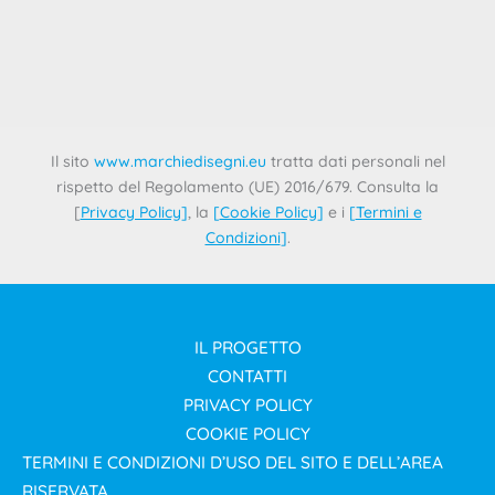
4 Novembre 2025
L’Ufficio dell’Unione Europea per la Proprietà Intellettuale
(EUIPO) ha presentato “Early TM Screening”, un innovativo
strumento online di pre-valutazione dei
Il sito
www.marchiedisegni.eu
tratta dati personali nel
rispetto del Regolamento (UE) 2016/679. Consulta la
[
Privacy Policy
]
, la
[
Cookie Policy
]
e i
[
Termini e
Condizioni
]
.
IL PROGETTO
CONTATTI
PRIVACY POLICY
COOKIE POLICY
TERMINI E CONDIZIONI D’USO DEL SITO E DELL’AREA
RISERVATA