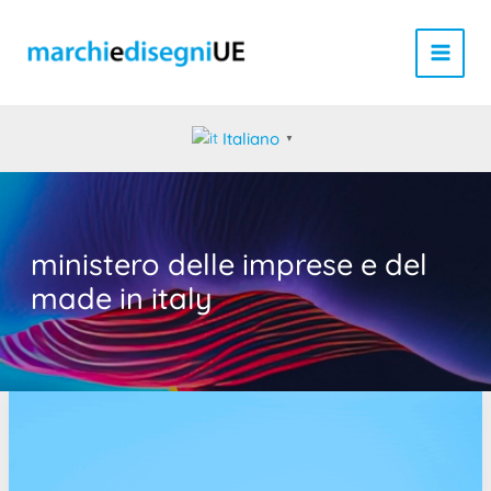
Vai
al
contenuto
Italiano
▼
ministero delle imprese e del
made in italy