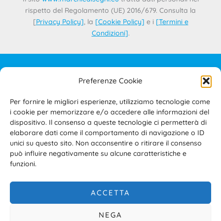
rispetto del Regolamento (UE) 2016/679. Consulta la
[
Privacy Policy
]
, la
[
Cookie Policy
]
e i
[
Termini e
Condizioni
]
.
Preferenze Cookie
IL PROGETTO
CONTATTI
Per fornire le migliori esperienze, utilizziamo tecnologie come
PRIVACY POLICY
i cookie per memorizzare e/o accedere alle informazioni del
COOKIE POLICY
dispositivo. Il consenso a queste tecnologie ci permetterà di
elaborare dati come il comportamento di navigazione o ID
TERMINI E CONDIZIONI D’USO DEL SITO E DELL’AREA
unici su questo sito. Non acconsentire o ritirare il consenso
RISERVATA
può influire negativamente su alcune caratteristiche e
ACCESSIBILITÀ
funzioni.
ACCETTA
NEGA