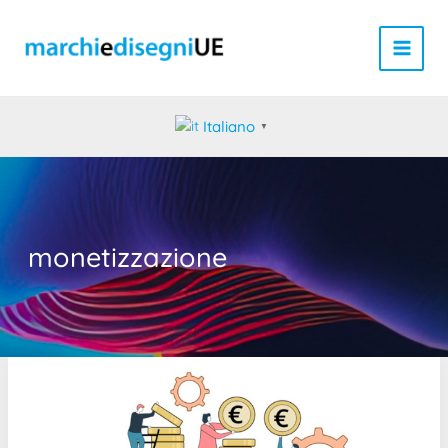
Vai
al
contenuto
Italiano
▼
monetizzazione