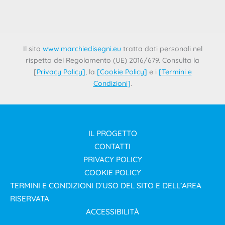
Con ordinanza resa in data 9 giugno 2025 nel contesto di
un procedimento di reclamo, il Tribunale di Milano ha
Il sito
www.marchiedisegni.eu
tratta dati personali nel
rispetto del Regolamento (UE) 2016/679. Consulta la
[
Privacy Policy
]
, la
[
Cookie Policy
]
e i
[
Termini e
Condizioni
]
.
IL PROGETTO
CONTATTI
PRIVACY POLICY
COOKIE POLICY
TERMINI E CONDIZIONI D’USO DEL SITO E DELL’AREA
RISERVATA
ACCESSIBILITÀ