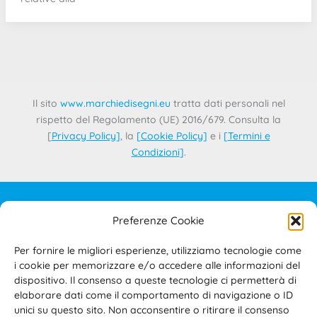
Il sito
www.marchiedisegni.eu
tratta dati personali nel
rispetto del Regolamento (UE) 2016/679. Consulta la
[
Privacy Policy
]
, la
[
Cookie Policy
]
e i
[
Termini e
Condizioni
]
.
Preferenze Cookie
IL PROGETTO
CONTATTI
Per fornire le migliori esperienze, utilizziamo tecnologie come
PRIVACY POLICY
i cookie per memorizzare e/o accedere alle informazioni del
COOKIE POLICY
dispositivo. Il consenso a queste tecnologie ci permetterà di
elaborare dati come il comportamento di navigazione o ID
TERMINI E CONDIZIONI D’USO DEL SITO E DELL’AREA
unici su questo sito. Non acconsentire o ritirare il consenso
RISERVATA