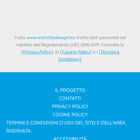
A novembre, l’Ufficio per la Proprietà Intellettuale
dell’Unione europea (EUIPO) ha adottato una nuova
Common Practice allo scopo di fornire
Il sito
www.marchiedisegni.eu
tratta dati personali nel
rispetto del Regolamento (UE) 2016/679. Consulta la
[
Privacy Policy
]
, la
[
Cookie Policy
]
e i
[
Termini e
Condizioni
]
.
IL PROGETTO
CONTATTI
PRIVACY POLICY
COOKIE POLICY
TERMINI E CONDIZIONI D’USO DEL SITO E DELL’AREA
RISERVATA
ACCESSIBILITÀ