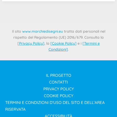
Il sito
www.marchiedisegni.eu
tratta dati personali nel
rispetto del Regolamento (UE) 2016/679. Consulta la
[
Privacy Policy
]
, la
[
Cookie Policy
]
e i
[
Termini e
Condizioni
]
.
IL PROGETTO
CONTATTI
PRIVACY POLICY
COOKIE POLICY
TERMINI E CONDIZIONI D’USO DEL SITO E DELL’AREA
RISERVATA
ACCESSIBILITÀ