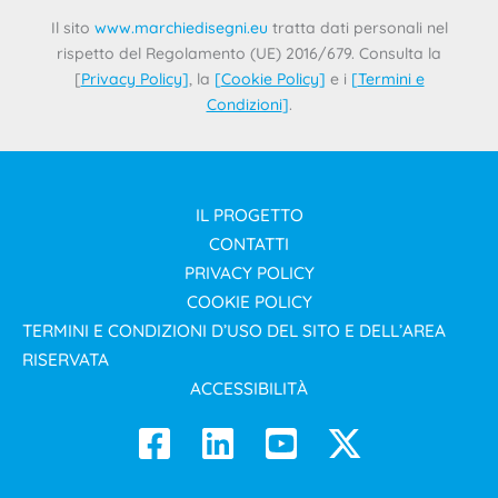
Il sito
www.marchiedisegni.eu
tratta dati personali nel
rispetto del Regolamento (UE) 2016/679. Consulta la
[
Privacy Policy
]
, la
[
Cookie Policy
]
e i
[
Termini e
Condizioni
]
.
IL PROGETTO
CONTATTI
PRIVACY POLICY
COOKIE POLICY
TERMINI E CONDIZIONI D’USO DEL SITO E DELL’AREA
RISERVATA
ACCESSIBILITÀ