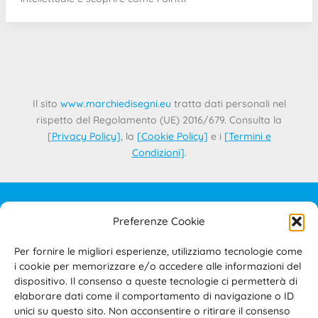
Il sito
www.marchiedisegni.eu
tratta dati personali nel
rispetto del Regolamento (UE) 2016/679. Consulta la
[
Privacy Policy
]
, la
[
Cookie Policy
]
e i
[
Termini e
Condizioni
]
.
Preferenze Cookie
IL PROGETTO
CONTATTI
Per fornire le migliori esperienze, utilizziamo tecnologie come
PRIVACY POLICY
i cookie per memorizzare e/o accedere alle informazioni del
COOKIE POLICY
dispositivo. Il consenso a queste tecnologie ci permetterà di
elaborare dati come il comportamento di navigazione o ID
TERMINI E CONDIZIONI D’USO DEL SITO E DELL’AREA
unici su questo sito. Non acconsentire o ritirare il consenso
RISERVATA