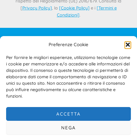
rispetto del Regolamento (UE) 2016/679. Consulta la
[
Privacy Policy
]
, la
[
Cookie Policy
]
e i
[
Termini e
Condizioni
]
.
Preferenze Cookie
IL PROGETTO
CONTATTI
Per fornire le migliori esperienze, utilizziamo tecnologie come
PRIVACY POLICY
i cookie per memorizzare e/o accedere alle informazioni del
COOKIE POLICY
dispositivo. Il consenso a queste tecnologie ci permetterà di
elaborare dati come il comportamento di navigazione o ID
TERMINI E CONDIZIONI D’USO DEL SITO E DELL’AREA
unici su questo sito. Non acconsentire o ritirare il consenso
RISERVATA
può influire negativamente su alcune caratteristiche e
ACCESSIBILITÀ
funzioni.
ACCETTA
NEGA