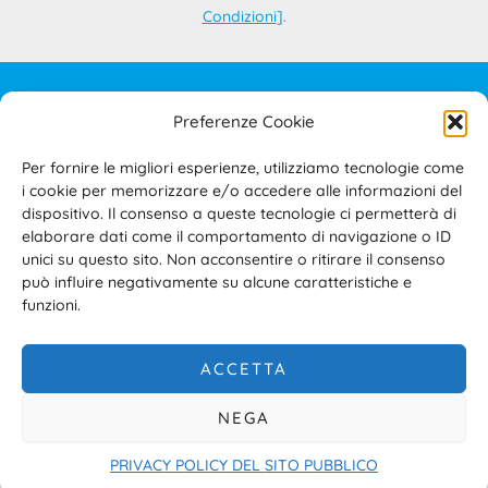
Condizioni
]
.
Preferenze Cookie
IL PROGETTO
CONTATTI
Per fornire le migliori esperienze, utilizziamo tecnologie come
PRIVACY POLICY
i cookie per memorizzare e/o accedere alle informazioni del
COOKIE POLICY
dispositivo. Il consenso a queste tecnologie ci permetterà di
elaborare dati come il comportamento di navigazione o ID
TERMINI E CONDIZIONI D’USO DEL SITO E DELL’AREA
unici su questo sito. Non acconsentire o ritirare il consenso
RISERVATA
può influire negativamente su alcune caratteristiche e
ACCESSIBILITÀ
funzioni.
ACCETTA
NEGA
Copyright © 2026 Sistema Camerale Servizi s.c.r.l.
PRIVACY POLICY DEL SITO PUBBLICO