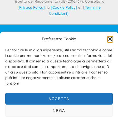
rispetto del Regolamento (UE) 2016/679. Consulta la
[
Privacy Policy
]
, la
[
Cookie Policy
]
e i
[
Termini e
Condizioni
]
.
Preferenze Cookie
IL PROGETTO
CONTATTI
Per fornire le migliori esperienze, utilizziamo tecnologie come
PRIVACY POLICY
i cookie per memorizzare e/o accedere alle informazioni del
COOKIE POLICY
dispositivo. Il consenso a queste tecnologie ci permetterà di
elaborare dati come il comportamento di navigazione o ID
TERMINI E CONDIZIONI D’USO DEL SITO E DELL’AREA
unici su questo sito. Non acconsentire o ritirare il consenso
RISERVATA
può influire negativamente su alcune caratteristiche e
ACCESSIBILITÀ
funzioni.
ACCETTA
NEGA