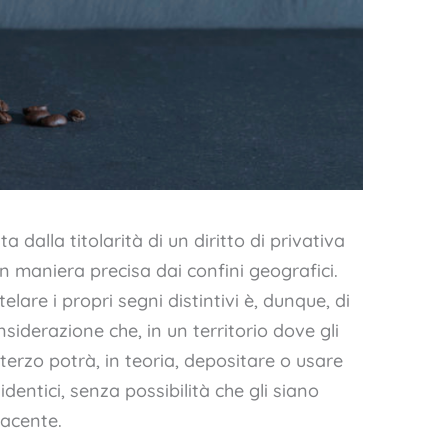
a dalla titolarità di un diritto di privativa
in maniera precisa dai confini geografici.
telare i propri segni distintivi è, dunque, di
iderazione che, in un territorio dove gli
terzo potrà, in teoria, depositare o usare
dentici, senza possibilità che gli siano
facente.