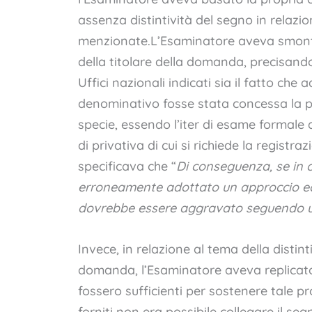
assenza distintività del segno in relazion
menzionate.L’Esaminatore aveva smonta
della titolare della domanda, precisando, 
Uffici nazionali indicati sia il fatto ch
denominativo fosse stata concessa la p
specie, essendo l’iter di esame formale 
di privativa di cui si richiede la registra
specificava che “
Di conseguenza, se in c
erroneamente adottato un approccio ec
dovrebbe essere aggravato seguendo un
Invece, in relazione al tema della distint
domanda, l’Esaminatore aveva replicato
fossero sufficienti per sostenere tale pro
forniti non era possibile collegare il se