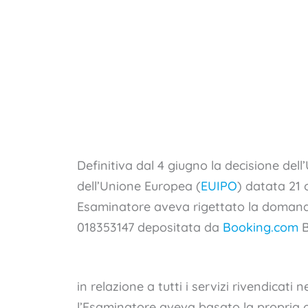
Definitiva dal 4 giugno la decisione dell’
dell’Unione Europea (
EUIPO
) datata 21 
Esaminatore aveva rigettato la domand
018353147 depositata da
Booking.com
B
in relazione a tutti i servizi rivendicati ne
l’Esaminatore aveva basato la propria ob