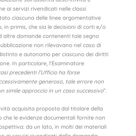
e ai servizi rivendicati nelle classi
to ciascuna delle linee argomentative
in primis, che sia le decisioni di corti e/o
e ad altre domande contenenti tale segno
ubblicazione non rilevavano nel caso di
distinto e autonomo per ciascuno dei diritti
zione. In particolare, l’Esaminatore
asi precedenti l’Ufficio ha forse
cessivamente generoso, tale errore non
 simile approccio in un caso successivo
”.
ività acquisita proposta dal titolare della
 che le evidenze documentali fornite non
spettiva: da un lato, in molti dei materiali
gno ai servizi rivendicati dalla domanda;