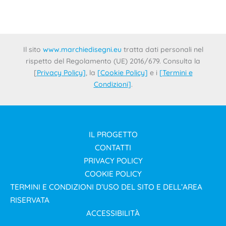
Il sito
www.marchiedisegni.eu
tratta dati personali nel
rispetto del Regolamento (UE) 2016/679. Consulta la
[
Privacy Policy
]
, la
[
Cookie Policy
]
e i
[
Termini e
Condizioni
]
.
IL PROGETTO
CONTATTI
PRIVACY POLICY
COOKIE POLICY
TERMINI E CONDIZIONI D’USO DEL SITO E DELL’AREA
RISERVATA
ACCESSIBILITÀ