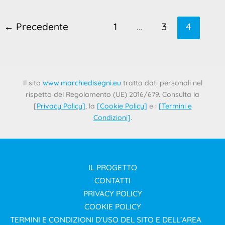
Dal 18 gennaio la sesta stagione di SKAM Italia è
disponibile per la visione. Si tratta di un remake italiano
←
Precedente
1
…
3
4
Il sito
www.marchiedisegni.eu
tratta dati personali nel
rispetto del Regolamento (UE) 2016/679. Consulta la
[
Privacy Policy
]
, la
[
Cookie Policy
]
e i
[
Termini e
Condizioni
]
.
IL PROGETTO
CONTATTI
PRIVACY POLICY
COOKIE POLICY
TERMINI E CONDIZIONI D’USO DEL SITO E DELL’AREA