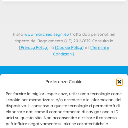
Il sito
www.marchiedisegni.eu
tratta dati personali nel
rispetto del Regolamento (UE) 2016/679. Consulta la
[
Privacy Policy
]
, la
[
Cookie Policy
]
e i
[
Termini e
Condizioni
]
.
Preferenze Cookie
IL PROGETTO
CONTATTI
Per fornire le migliori esperienze, utilizziamo tecnologie come
PRIVACY POLICY
i cookie per memorizzare e/o accedere alle informazioni del
COOKIE POLICY
dispositivo. Il consenso a queste tecnologie ci permetterà di
elaborare dati come il comportamento di navigazione o ID
TERMINI E CONDIZIONI D’USO DEL SITO E DELL’AREA
unici su questo sito. Non acconsentire o ritirare il consenso
RISERVATA
può influire negativamente su alcune caratteristiche e
ACCESSIBILITÀ