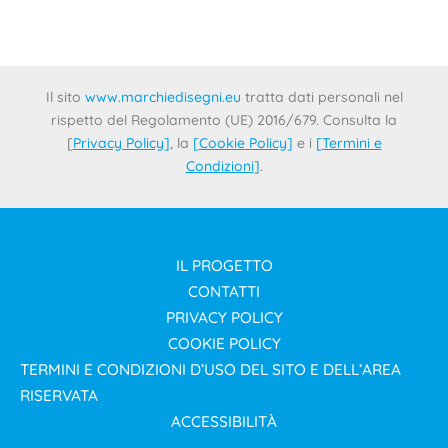
Il sito
www.marchiedisegni.eu
tratta dati personali nel
rispetto del Regolamento (UE) 2016/679. Consulta la
[
Privacy Policy
]
, la
[
Cookie Policy
]
e i
[
Termini e
Condizioni
]
.
IL PROGETTO
CONTATTI
PRIVACY POLICY
COOKIE POLICY
TERMINI E CONDIZIONI D’USO DEL SITO E DELL’AREA
RISERVATA
ACCESSIBILITÀ