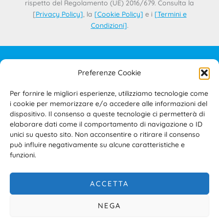
rispetto del Regolamento (UE) 2016/679. Consulta la
[
Privacy Policy
]
, la
[
Cookie Policy
]
e i
[
Termini e
Condizioni
]
.
Preferenze Cookie
IL PROGETTO
CONTATTI
Per fornire le migliori esperienze, utilizziamo tecnologie come
PRIVACY POLICY
i cookie per memorizzare e/o accedere alle informazioni del
COOKIE POLICY
dispositivo. Il consenso a queste tecnologie ci permetterà di
elaborare dati come il comportamento di navigazione o ID
TERMINI E CONDIZIONI D’USO DEL SITO E DELL’AREA
unici su questo sito. Non acconsentire o ritirare il consenso
RISERVATA
può influire negativamente su alcune caratteristiche e
ACCESSIBILITÀ
funzioni.
ACCETTA
NEGA