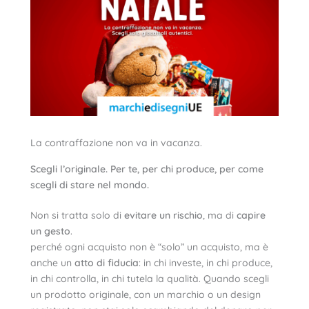
La contraffazione non va in vacanza.
Scegli l’originale. Per te, per chi produce, per come
scegli di stare nel mondo.
Non si tratta solo di
evitare un rischio
, ma di
capire
un gesto
.
perché ogni acquisto non è “solo” un acquisto, ma è
anche un
atto di fiducia
: in chi investe, in chi produce,
in chi controlla, in chi tutela la qualità. Quando scegli
un prodotto originale, con un marchio o un design