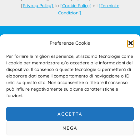
[
Privacy Policy
]
, la
[
Cookie Policy
]
e i
[
Termini e
Condizioni
]
.
Preferenze Cookie
IL PROGETTO
CONTATTI
Per fornire le migliori esperienze, utilizziamo tecnologie come
PRIVACY POLICY
i cookie per memorizzare e/o accedere alle informazioni del
COOKIE POLICY
dispositivo. Il consenso a queste tecnologie ci permetterà di
elaborare dati come il comportamento di navigazione o ID
TERMINI E CONDIZIONI D’USO DEL SITO E DELL’AREA
unici su questo sito. Non acconsentire o ritirare il consenso
RISERVATA
può influire negativamente su alcune caratteristiche e
ACCESSIBILITÀ
funzioni.
ACCETTA
NEGA