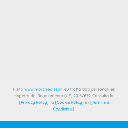
esamina come i
Pubblicata la Watch List 2025
contraffazione e pirateria
4 Luglio 2025
Il 22 maggio la Commissione Europea ha pubblicato
la Counterfeit and Piracy Watch List 2025, un elenco
dettagliato di piattaforme online
Il sito
www.marchiedisegni.eu
tratta dati personali nel
rispetto del Regolamento (UE) 2016/679. Consulta la
[
Privacy Policy
]
, la
[
Cookie Policy
]
e i
[
Termini e
Condizioni
]
.