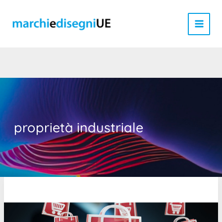
Vai
al
contenuto
proprietà industriale