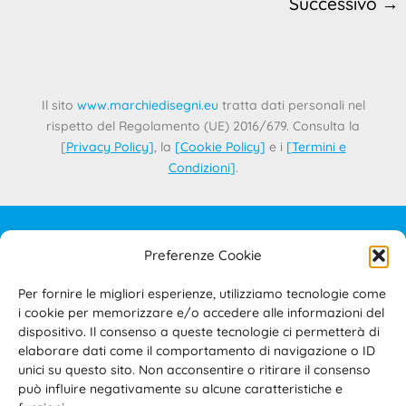
Successivo
→
Il sito
www.marchiedisegni.eu
tratta dati personali nel
rispetto del Regolamento (UE) 2016/679. Consulta la
[
Privacy Policy
]
, la
[
Cookie Policy
]
e i
[
Termini e
Condizioni
]
.
Preferenze Cookie
IL PROGETTO
CONTATTI
Per fornire le migliori esperienze, utilizziamo tecnologie come
PRIVACY POLICY
i cookie per memorizzare e/o accedere alle informazioni del
COOKIE POLICY
dispositivo. Il consenso a queste tecnologie ci permetterà di
elaborare dati come il comportamento di navigazione o ID
TERMINI E CONDIZIONI D’USO DEL SITO E DELL’AREA
unici su questo sito. Non acconsentire o ritirare il consenso
RISERVATA
può influire negativamente su alcune caratteristiche e
ACCESSIBILITÀ