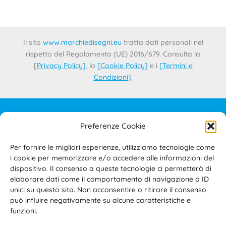
Il sito
www.marchiedisegni.eu
tratta dati personali nel
rispetto del Regolamento (UE) 2016/679. Consulta la
[
Privacy Policy
]
, la
[
Cookie Policy
]
e i
[
Termini e
Condizioni
]
.
Preferenze Cookie
IL PROGETTO
CONTATTI
Per fornire le migliori esperienze, utilizziamo tecnologie come
PRIVACY POLICY
i cookie per memorizzare e/o accedere alle informazioni del
COOKIE POLICY
dispositivo. Il consenso a queste tecnologie ci permetterà di
elaborare dati come il comportamento di navigazione o ID
TERMINI E CONDIZIONI D’USO DEL SITO E DELL’AREA
unici su questo sito. Non acconsentire o ritirare il consenso
RISERVATA
può influire negativamente su alcune caratteristiche e
ACCESSIBILITÀ
funzioni.